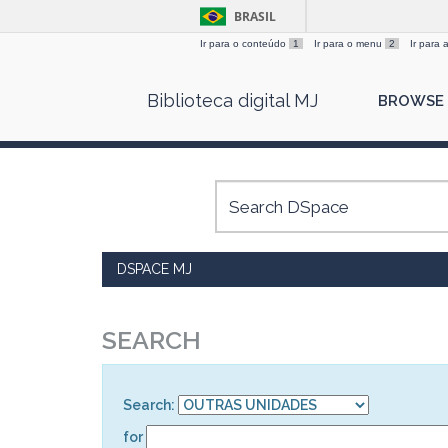
BRASIL
Ir para o conteúdo
1
Ir para o menu
2
Ir para
Skip
Biblioteca digital MJ
BROWSE
navigation
DSPACE MJ
SEARCH
Search:
for