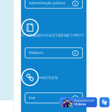
Administração pública
1
???JSP.SEARCH.FACET.REFINE.TYPE???
Relatório
1
HAS FILE(S)
true
1