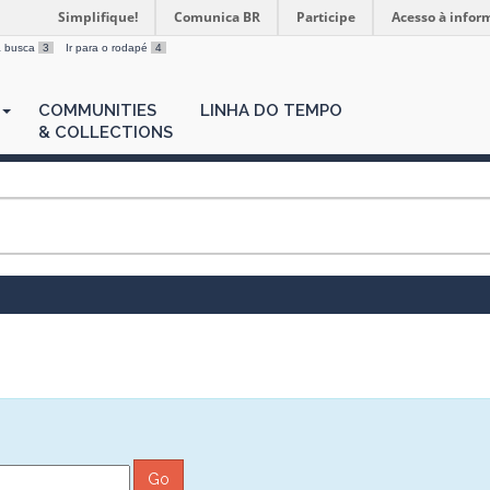
Simplifique!
Comunica BR
Participe
Acesso à infor
 a busca
3
Ir para o rodapé
4
COMMUNITIES
LINHA DO TEMPO
& COLLECTIONS