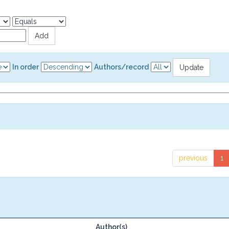
In order
Authors/record
previous
1
Author(s)