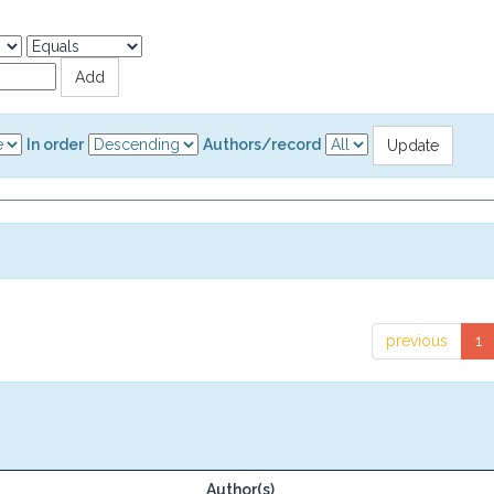
In order
Authors/record
previous
1
Author(s)