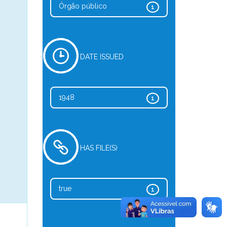
Órgão público
1
DATE ISSUED
1948
1
HAS FILE(S)
true
1