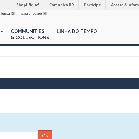
Simplifique!
Comunica BR
Participe
Acesso à infor
 a busca
3
Ir para o rodapé
4
COMMUNITIES
LINHA DO TEMPO
& COLLECTIONS