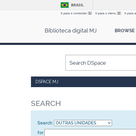
BRASIL
Ir para o conteúdo
1
Ir para o menu
2
Ir para
Skip
Biblioteca digital MJ
BROWSE
navigation
DSPACE MJ
SEARCH
Search:
for