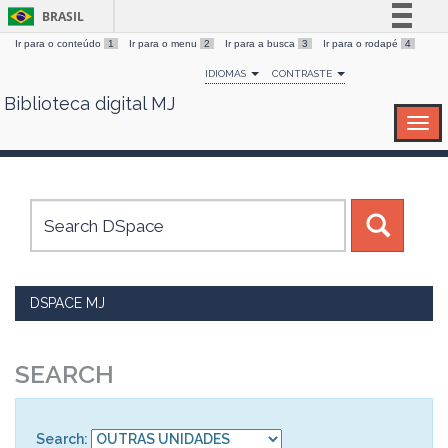
BRASIL
Ir para o conteúdo
1
Ir para o menu
2
Ir para a busca
3
Ir para o rodapé
4
Simplifique!
IDIOMAS
CONTRASTE
Comunica BR
Biblioteca digital MJ
Skip
Participe
navigation
Acesso à informação
Legislação
Canais
DSPACE MJ
SEARCH
Search: