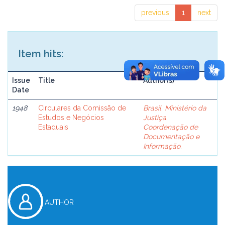
previous
1
next
Item hits:
Issue
Title
Author(s)
Date
1948
Circulares da Comissão de
Brasil. Ministério da
Estudos e Negócios
Justiça.
Estaduais
Coordenação de
Documentação e
Informação.
AUTHOR