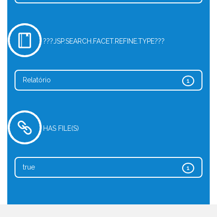
???JSP.SEARCH.FACET.REFINE.TYPE???
Relatório
1
HAS FILE(S)
true
1