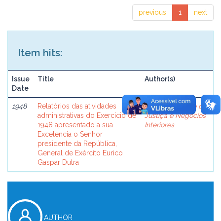
previous
1
next
Item hits:
Issue
Title
Author(s)
Date
1948
Relatórios das atividades
Brasil. Ministério da
administrativas do Exercício de
Justiça e Negócios
1948 apresentado a sua
Interiores
Excelencia o Senhor
presidente da República,
General de Exército Eurico
Gaspar Dutra
AUTHOR