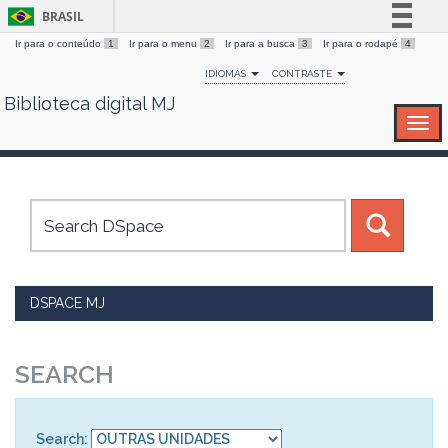
BRASIL
Ir para o conteúdo
1
Ir para o menu
2
Ir para a busca
3
Ir para o rodapé
4
Simplifique!
IDIOMAS
CONTRASTE
Comunica BR
Biblioteca digital MJ
Skip
Participe
navigation
Acesso à informação
Legislação
Canais
DSPACE MJ
SEARCH
Search: