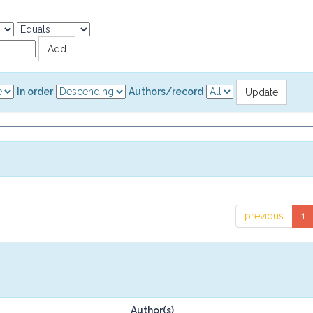
In order
Authors/record
previous
1
Author(s)