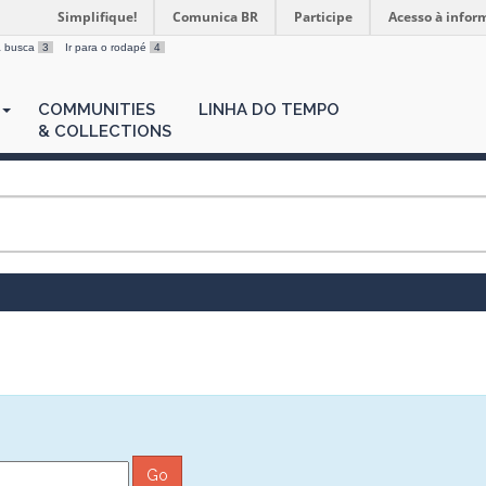
Simplifique!
Comunica BR
Participe
Acesso à infor
 a busca
3
Ir para o rodapé
4
COMMUNITIES
LINHA DO TEMPO
& COLLECTIONS