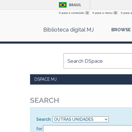
BRASIL
Ir para o conteúdo
1
Ir para o menu
2
Ir para
Skip
Biblioteca digital MJ
BROWSE
navigation
DSPACE MJ
SEARCH
Search:
for