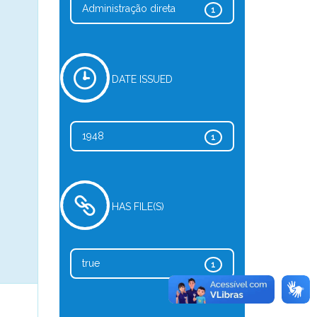
Administração direta
1
DATE ISSUED
1948
1
HAS FILE(S)
true
1