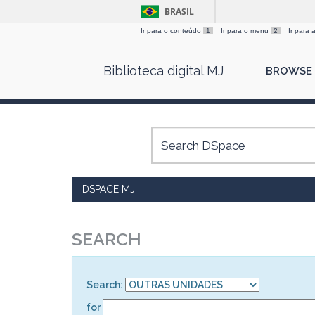
BRASIL
Ir para o conteúdo
1
Ir para o menu
2
Ir para
Skip
Biblioteca digital MJ
BROWSE
navigation
DSPACE MJ
SEARCH
Search:
for