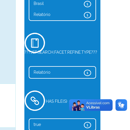
Brasil
1
Relatório
1
???JSP.SEARCH.FACET.REFINE.TYPE???
Relatório
1
HAS FILE(S)
true
1