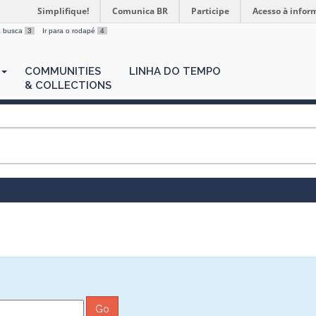
Simplifique!
Comunica BR
Participe
Acesso à infor
 a busca
3
Ir para o rodapé
4
COMMUNITIES
LINHA DO TEMPO
& COLLECTIONS