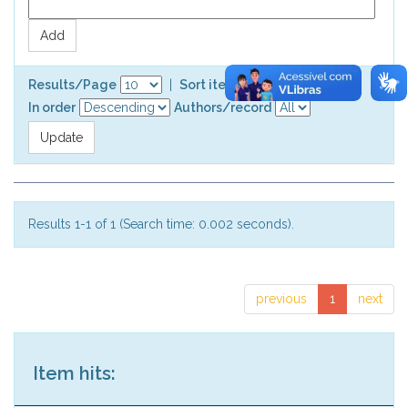
Results/Page
|
Sort items by
In order
Authors/record
Results 1-1 of 1 (Search time: 0.002 seconds).
previous
1
next
Item hits: