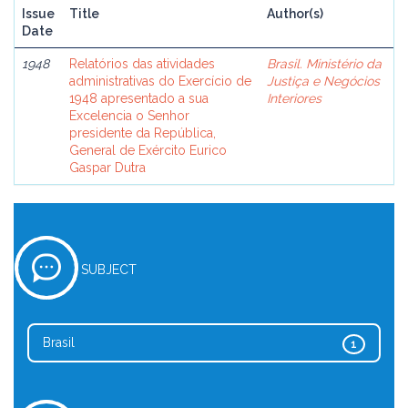
Issue
Title
Author(s)
Date
1948
Relatórios das atividades
Brasil. Ministério da
administrativas do Exercício de
Justiça e Negócios
1948 apresentado a sua
Interiores
Excelencia o Senhor
presidente da República,
General de Exército Eurico
Gaspar Dutra
SUBJECT
Brasil
1