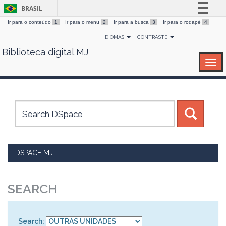
BRASIL
Ir para o conteúdo
1
Ir para o menu
2
Ir para a busca
3
Ir para o rodapé
4
Simplifique!
IDIOMAS
CONTRASTE
Comunica BR
Biblioteca digital MJ
Skip
Participe
navigation
Acesso à informação
Legislação
Canais
DSPACE MJ
SEARCH
Search: