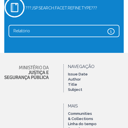
???JSP.SEARCH.FACET.REFINE.TYPE???
Relatório
1
NAVEGAÇÃO
Issue Date
Author
Title
Subject
MAIS
Communities
& Collections
Linha do tempo