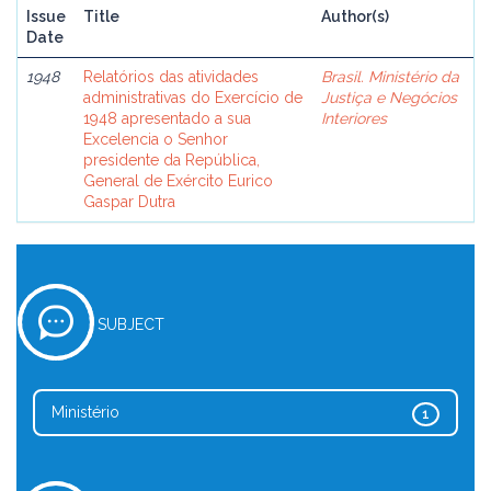
Issue
Title
Author(s)
Date
1948
Relatórios das atividades
Brasil. Ministério da
administrativas do Exercício de
Justiça e Negócios
1948 apresentado a sua
Interiores
Excelencia o Senhor
presidente da República,
General de Exército Eurico
Gaspar Dutra
SUBJECT
Ministério
1