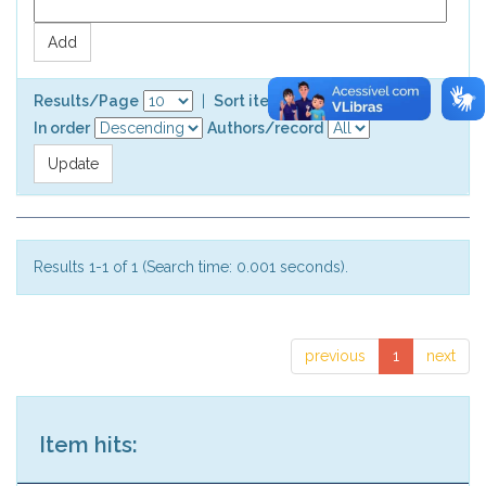
Results/Page
|
Sort items by
In order
Authors/record
Results 1-1 of 1 (Search time: 0.001 seconds).
previous
1
next
Item hits: