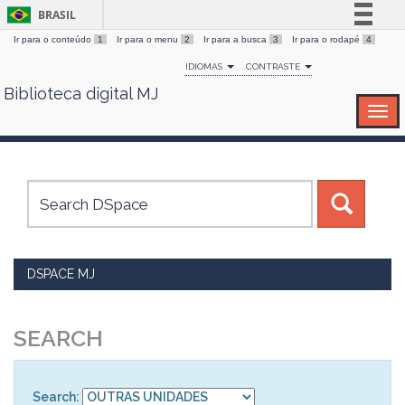
BRASIL
Ir para o conteúdo
1
Ir para o menu
2
Ir para a busca
3
Ir para o rodapé
4
Simplifique!
IDIOMAS
CONTRASTE
Comunica BR
Biblioteca digital MJ
Skip
Participe
navigation
Acesso à informação
Legislação
Canais
DSPACE MJ
SEARCH
Search: