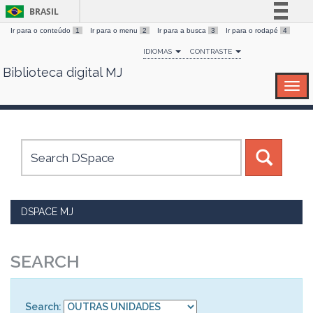
BRASIL
Ir para o conteúdo
1
Ir para o menu
2
Ir para a busca
3
Ir para o rodapé
4
Simplifique!
IDIOMAS
CONTRASTE
Comunica BR
Biblioteca digital MJ
Skip
Participe
navigation
Acesso à informação
Legislação
Canais
DSPACE MJ
SEARCH
Search: