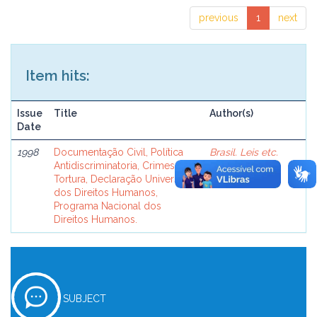
previous
1
next
Item hits:
Issue
Title
Author(s)
Date
1998
Documentação Civil, Política
Brasil. Leis etc.
Antidiscriminatoria, Crimes de
Tortura, Declaração Universal
dos Direitos Humanos,
Programa Nacional dos
Direitos Humanos.
SUBJECT