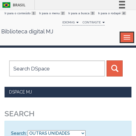
BRASIL
Ir para o conteúdo
1
Ir para o menu
2
Ir para a busca
3
Ir para o rodapé
4
Simplifique!
IDIOMAS
CONTRASTE
Comunica BR
Biblioteca digital MJ
Skip
Participe
navigation
Acesso à informação
Legislação
Canais
DSPACE MJ
SEARCH
Search: