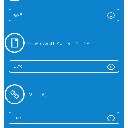
1998
1
???JSP.SEARCH.FACET.REFINE.TYPE???
Livro
1
HAS FILE(S)
true
1