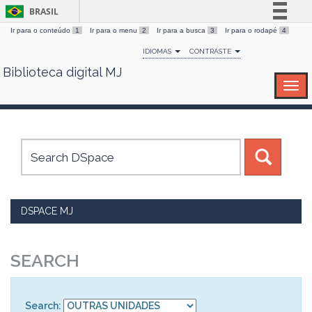
BRASIL
Ir para o conteúdo
1
Ir para o menu
2
Ir para a busca
3
Ir para o rodapé
4
Simplifique!
IDIOMAS
CONTRASTE
Comunica BR
Biblioteca digital MJ
Skip
Participe
navigation
Acesso à informação
Legislação
Canais
DSPACE MJ
SEARCH
Search: