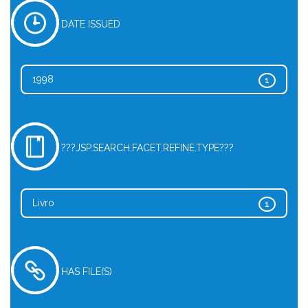
DATE ISSUED
1998
1
???JSP.SEARCH.FACET.REFINE.TYPE???
Livro
1
HAS FILE(S)