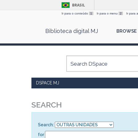
BRASIL
Ir para o conteúdo
1
Ir para o menu
2
Ir para
Skip
Biblioteca digital MJ
BROWSE
navigation
DSPACE MJ
SEARCH
Search:
for