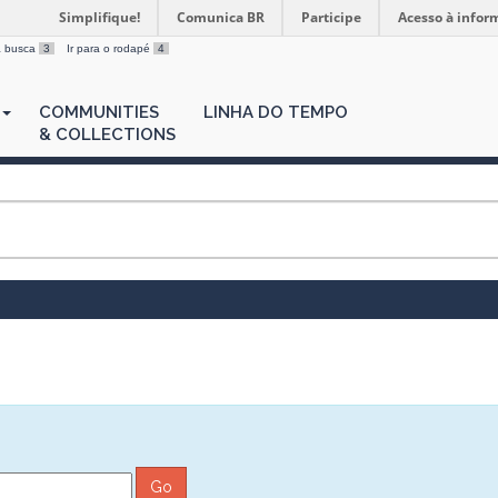
Simplifique!
Comunica BR
Participe
Acesso à infor
 a busca
3
Ir para o rodapé
4
COMMUNITIES
LINHA DO TEMPO
& COLLECTIONS