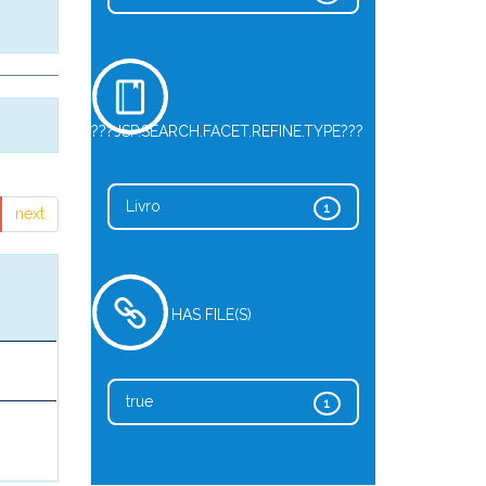
???JSP.SEARCH.FACET.REFINE.TYPE???
Livro
1
next
HAS FILE(S)
true
1