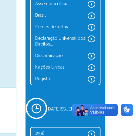
Assembleia Geral
1
Brasil
1
Crimes de tortura
1
Declaração Universal dos
1
Direitos...
Discriminação
1
Nações Unidas
1
Registro
1
DATE ISSUED
1998
1