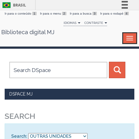
BRASIL
Ir para o conteúdo
1
Ir para o menu
2
Ir para a busca
3
Ir para o rodapé
4
Simplifique!
IDIOMAS
CONTRASTE
Comunica BR
Biblioteca digital MJ
Skip
Participe
navigation
Acesso à informação
Legislação
Canais
DSPACE MJ
SEARCH
Search: