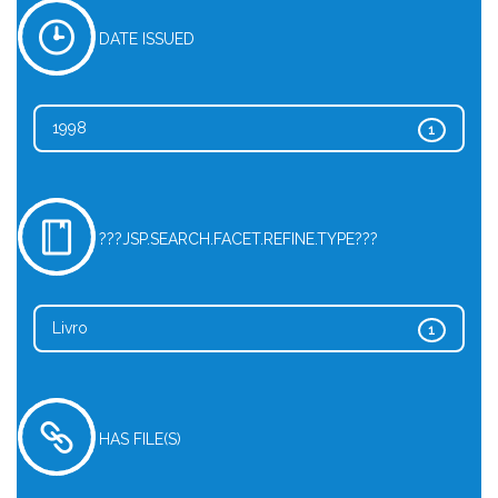
DATE ISSUED
1998
1
???JSP.SEARCH.FACET.REFINE.TYPE???
Livro
1
HAS FILE(S)