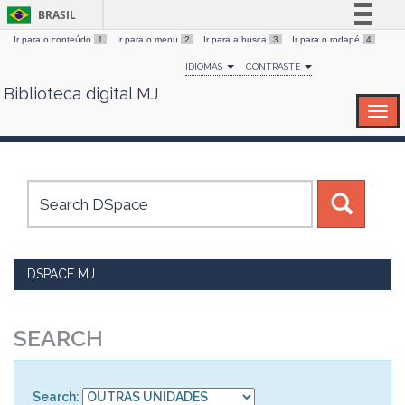
BRASIL
Ir para o conteúdo
1
Ir para o menu
2
Ir para a busca
3
Ir para o rodapé
4
Simplifique!
IDIOMAS
CONTRASTE
Comunica BR
Biblioteca digital MJ
Skip
Participe
navigation
Acesso à informação
Legislação
Canais
DSPACE MJ
SEARCH
Search: