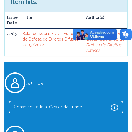
Item hits:
Issue
Title
Author(s)
Date
2005
Balanço social FDD - Fundo
Conselho Federal
de Defesa de Direitos Difusos
Gestor do Fundo de
2003/2004.
Defesa de Direitos
Difusos
AUTHOR
Conselho Federal Gestor do Fundo ...
1