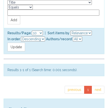
Results/Page
|
Sort items by
In order
Authors/record
Results 1-1 of 1 (Search time: 0.001 seconds).
previous
1
next