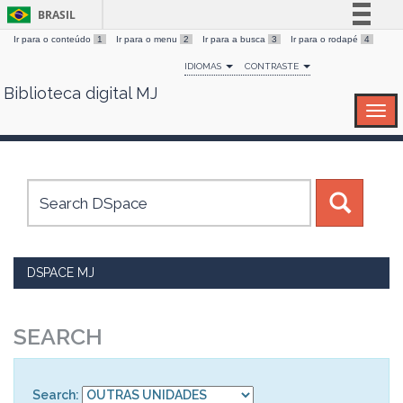
BRASIL
Ir para o conteúdo
1
Ir para o menu
2
Ir para a busca
3
Ir para o rodapé
4
Simplifique!
IDIOMAS
CONTRASTE
Comunica BR
Biblioteca digital MJ
Skip
Participe
navigation
Acesso à informação
Legislação
Canais
DSPACE MJ
SEARCH
Search: