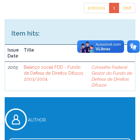
previous
1
next
Item hits:
Issue
Title
Author(s)
Date
2005
Balanço social FDD - Fundo
Conselho Federal
de Defesa de Direitos Difusos
Gestor do Fundo de
2003/2004.
Defesa de Direitos
Difusos
AUTHOR