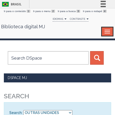
BRASIL
Ir para o conteúdo
1
Ir para o menu
2
Ir para a busca
3
Ir para o rodapé
4
Simplifique!
IDIOMAS
CONTRASTE
Comunica BR
Biblioteca digital MJ
Skip
Participe
navigation
Acesso à informação
Legislação
Canais
DSPACE MJ
SEARCH
Search: