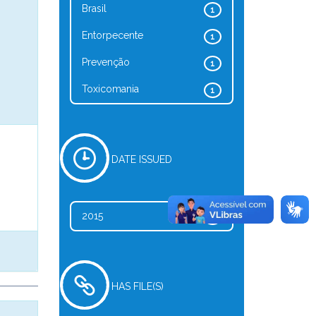
Brasil
1
Entorpecente
1
Prevenção
1
Toxicomania
1
DATE ISSUED
2015
1
HAS FILE(S)