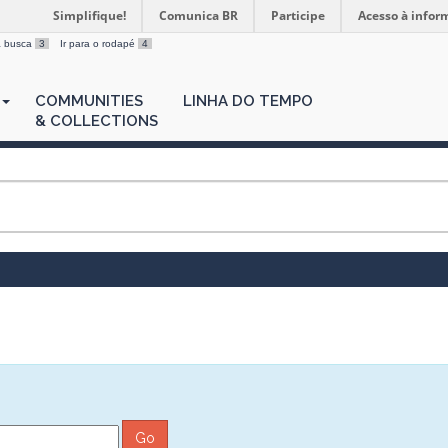
Simplifique!
Comunica BR
Participe
Acesso à infor
 a busca
3
Ir para o rodapé
4
COMMUNITIES
LINHA DO TEMPO
& COLLECTIONS