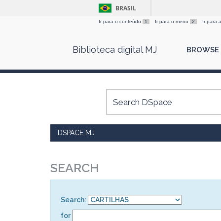
BRASIL
Ir para o conteúdo
1
Ir para o menu
2
Ir para
Skip
Biblioteca digital MJ
BROWSE
navigation
DSPACE MJ
SEARCH
Search:
for