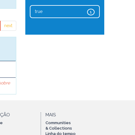
true
1
next
 sobre
AÇÃO
MAIS
te
Communities
& Collections
Linha do tempo