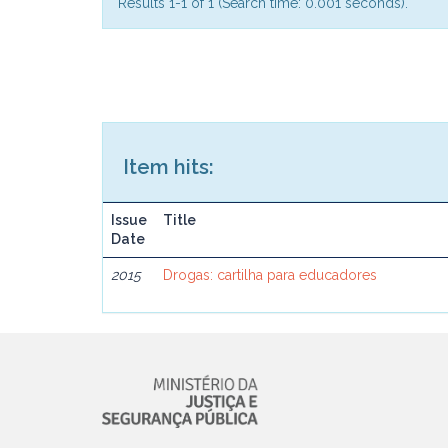
Results 1-1 of 1 (Search time: 0.001 seconds).
Item hits:
Issue
Title
Date
2015
Drogas: cartilha para educadores