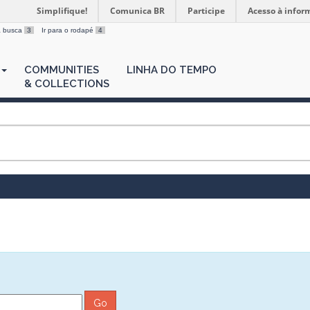
Simplifique!
Comunica BR
Participe
Acesso à infor
 a busca
3
Ir para o rodapé
4
COMMUNITIES
LINHA DO TEMPO
& COLLECTIONS