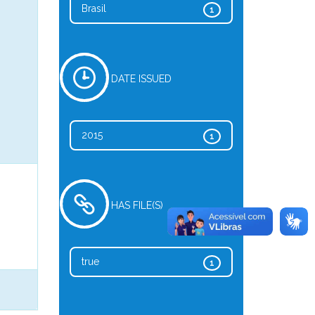
Brasil
1
DATE ISSUED
2015
1
HAS FILE(S)
true
1