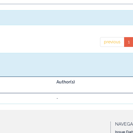
previous
1
Author(s)
-
NAVEG
Issue Da