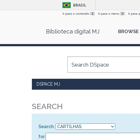
BRASIL
Ir para o conteúdo
1
Ir para o menu
2
Ir para
Skip
Biblioteca digital MJ
BROWSE
navigation
DSPACE MJ
SEARCH
Search:
for