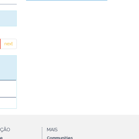
next
AÇÃO
MAIS
te
Communities