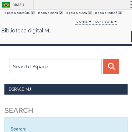
BRASIL
Ir para o conteúdo
1
Ir para o menu
2
Ir para a busca
3
Ir para o rodapé
4
Simplifique!
IDIOMAS
CONTRASTE
Comunica BR
Biblioteca digital MJ
Skip
Participe
navigation
Acesso à informação
Legislação
Canais
DSPACE MJ
SEARCH
Search: