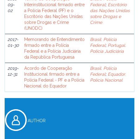
09-
Interinstitucional firmado entre
Federal
;
Escritório
02
a Polícia Federal (PF) e o
das Nações Unidas
Escritório das Nações Unidas
sobre Drogas e
sobre Drogas e Crime
Crime
(UNODC)
2017-
Memorando de Entendimento
Brasil. Polícia
01-30
firmado entre a Polícia
Federal
;
Portugal.
Federal e a Polícia Judiciária
Polícia Judiciária
da República Portuguesa
2019-
Acordo de Cooperação
Brasil. Polícia
12-31
Institucional firmado entre a
Federal
;
Equador.
Polícia Federal - PF e a Polícia
Polícia Nacional
Nacional do Equador
AUTHOR