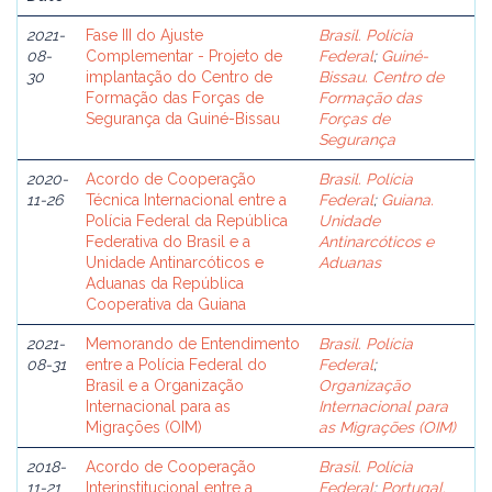
2021-
Fase III do Ajuste
Brasil. Polícia
08-
Complementar - Projeto de
Federal
;
Guiné-
30
implantação do Centro de
Bissau. Centro de
Formação das Forças de
Formação das
Segurança da Guiné-Bissau
Forças de
Segurança
2020-
Acordo de Cooperação
Brasil. Polícia
11-26
Técnica Internacional entre a
Federal
;
Guiana.
Polícia Federal da República
Unidade
Federativa do Brasil e a
Antinarcóticos e
Unidade Antinarcóticos e
Aduanas
Aduanas da República
Cooperativa da Guiana
2021-
Memorando de Entendimento
Brasil. Polícia
08-31
entre a Polícia Federal do
Federal
;
Brasil e a Organização
Organização
Internacional para as
Internacional para
Migrações (OIM)
as Migrações (OIM)
2018-
Acordo de Cooperação
Brasil. Polícia
11-21
Interinstitucional entre a
Federal
;
Portugal.