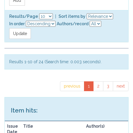
Results/Page
|
Sort items by
In order
Authors/record
Results 1-10 of 24 (Search time: 0.003 seconds).
previous
1
2
3
next
Item hits:
Issue
Title
Author(s)
Date