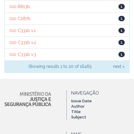
010 B813b
1
010 C287b
1
010 C331b v.1
1
010 C331b v.2
1
010 C331b v.3
1
Showing results 1 to 20 of 16465
next >
NAVEGAÇÃO
Issue Date
Author
Title
Subject