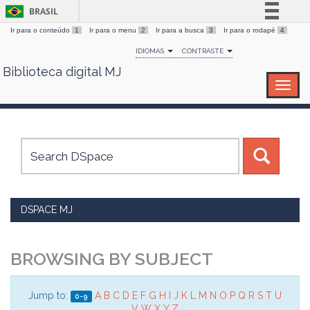
BRASIL
Ir para o conteúdo
1
Ir para o menu
2
Ir para a busca
3
Ir para o rodapé
4
Simplifique!
IDIOMAS
CONTRASTE
Comunica BR
Biblioteca digital MJ
Skip
Participe
navigation
Acesso à informação
Legislação
Canais
DSPACE MJ
BROWSING BY SUBJECT
Jump to:
A
B
C
D
E
F
G
H
I
J
K
L
M
N
O
P
Q
R
S
T
U
0-9
V
W
X
Y
Z