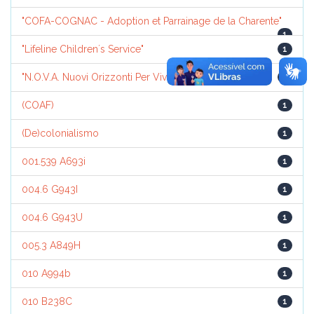
"COFA-COGNAC - Adoption et Parrainage de la Charente"
1
"Lifeline Children´s Service"
1
"N.O.V.A. Nuovi Orizzonti Per Vivere l'Adozione"
1
(COAF)
1
(De)colonialismo
1
001.539 A693i
1
004.6 G943I
1
004.6 G943U
1
005.3 A849H
1
010 A994b
1
010 B238C
1