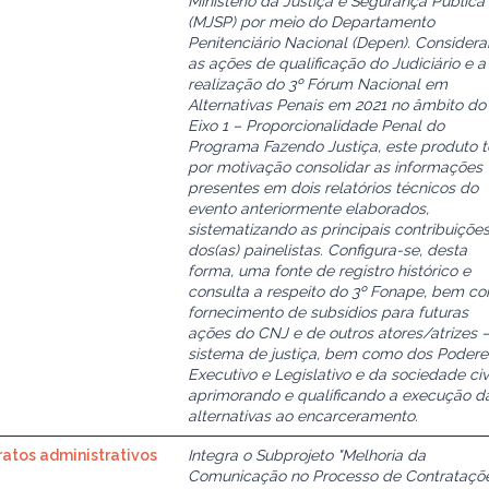
Ministério da Justiça e Segurança Pública
(MJSP) por meio do Departamento
Penitenciário Nacional (Depen). Consider
as ações de qualificação do Judiciário e a
realização do 3º Fórum Nacional em
Alternativas Penais em 2021 no âmbito do
Eixo 1 – Proporcionalidade Penal do
Programa Fazendo Justiça, este produto 
por motivação consolidar as informações
presentes em dois relatórios técnicos do
evento anteriormente elaborados,
sistematizando as principais contribuiçõe
dos(as) painelistas. Configura-se, desta
forma, uma fonte de registro histórico e
consulta a respeito do 3º Fonape, bem c
fornecimento de subsídios para futuras
ações do CNJ e de outros atores/atrizes 
sistema de justiça, bem como dos Podere
Executivo e Legislativo e da sociedade civi
aprimorando e qualificando a execução d
alternativas ao encarceramento.
ratos administrativos
Integra o Subprojeto "Melhoria da
Comunicação no Processo de Contrataçõ