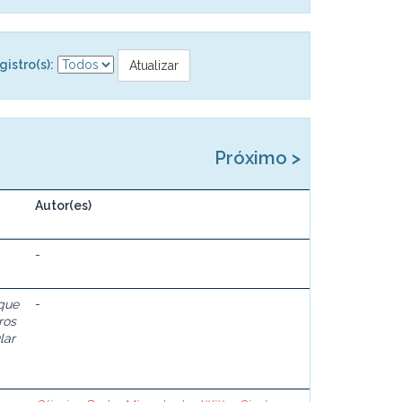
gistro(s):
Próximo >
Autor(es)
-
que
-
ros
lar