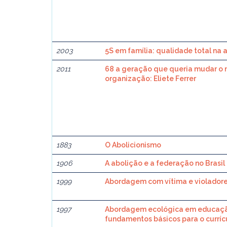
2003
5S em família: qualidade total na
2011
68 a geração que queria mudar o m
organização: Eliete Ferrer
1883
O Abolicionismo
1906
A abolição e a federação no Brasil
1999
Abordagem com vítima e violadores
1997
Abordagem ecológica em educaçã
fundamentos básicos para o curríc