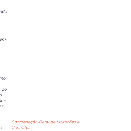
ando
tem
s
omo
– do
s
l –,
as
Coordenação-Geral de Licitações e
es
Contratos