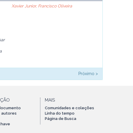
Xavier Junior, Francisco Oliveira
sar
a
Próximo >
AÇÃO
MAIS
 documento
Comunidades e coleções
 autores
Linha do tempo
Página de Busca
chave