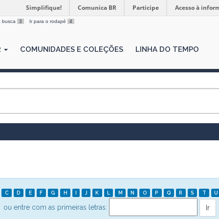
Simplifique!
Comunica BR
Participe
Acesso à infor
 a busca
3
Ir para o rodapé
4
R
COMUNIDADES E COLEÇÕES
LINHA DO TEMPO
C
D
E
F
G
H
I
J
K
L
M
N
O
P
Q
R
S
T
U
ou entre com as primeiras letras: