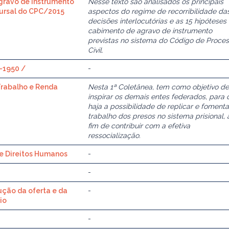
gravo de instrumento
Nesse texto são analisados os principais
cursal do CPC/2015
aspectos do regime de recorribilidade da
decisões interlocutórias e as 15 hipóteses
cabimento de agravo de instrumento
previstas no sistema do Código de Proce
Civil.
0-1950 /
-
Trabalho e Renda
Nesta 1ª Coletânea, tem como objetivo de
inspirar os demais entes federados, para 
haja a possibilidade de replicar e fomenta
trabalho dos presos no sistema prisional, 
fim de contribuir com a efetiva
ressocialização.
 e Direitos Humanos
-
-
ução da oferta e da
-
io
-