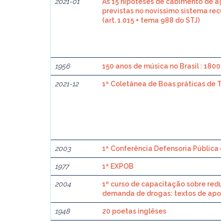
2021-01
As 15 hipóteses de cabimento de a
previstas no novíssimo sistema re
(art. 1.015 + tema 988 do STJ)
1956
150 anos de música no Brasil : 180
2021-12
1ª Coletânea de Boas práticas de 
2003
1ª Conferência Defensoria Pública
1977
1ª EXPOB
2004
1º curso de capacitação sobre red
demanda de drogas: textos de apo
1948
20 poetas inglêses