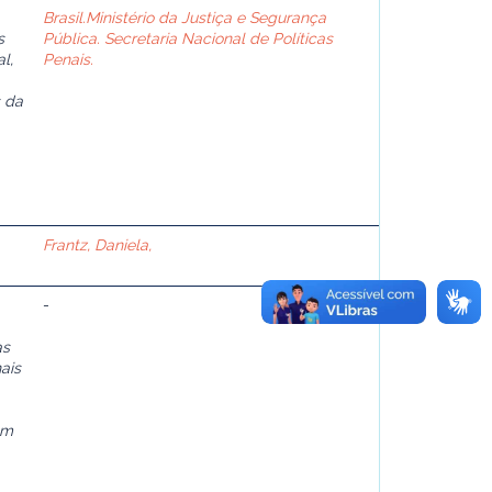
Brasil.Ministério da Justiça e Segurança
s
Pública. Secretaria Nacional de Políticas
l,
Penais.
s da
Frantz, Daniela,
-
as
ais
om