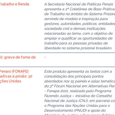
Trabalho e Renda
A Secretaria Nacional de Políticas Penais
apresenta a 2ª Coletânea de Boas Prática
de Trabalho no âmbito do Sistema Prisiona
servindo de modelo e inspiração para
gestores, autoridades, políticos, entidade
sociedade civil e demais instituições
relacionadas ao tema, com o objetivo de
ampliar e qualificar as oportunidades de
trabalho para as pessoas privadas de
liberdade no sistema prisional brasileiro.
sil: greve de fome de
-
 Penais (FONAPE):
Este produto apresenta os textos com a
tivas à prisão: 30
consolidação dos principais pontos
ções Unidas
abordados nos 15 painéis e salas temátic
do 3º Fórum Nacional em Alternativas Pen
- Fonape 2021, realizado pelo Programa
Fazendo Justiça – iniciativa do Conselho
Nacional de Justiça (CNJ), em parceria c
o Programa das Nações Unidas para o
Desenvolvimento (PNUD) e apoio do