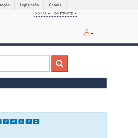
mação
Legislação
Canais
IDIOMAS
CONTRASTE
V
W
X
Y
Z