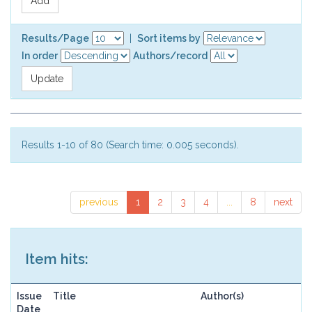
Results/Page
|
Sort items by
In order
Authors/record
Results 1-10 of 80 (Search time: 0.005 seconds).
previous
1
2
3
4
...
8
next
Item hits:
Issue
Title
Author(s)
Date