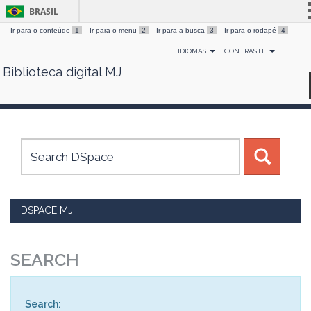
BRASIL
Ir para o conteúdo
1
Ir para o menu
2
Ir para a busca
3
Ir para o rodapé
4
Simplifique!
IDIOMAS
CONTRASTE
Comunica BR
Biblioteca digital MJ
Skip
Participe
navigation
Acesso à informação
Legislação
Canais
DSPACE MJ
SEARCH
Search: