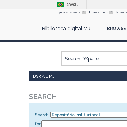
BRASIL
Ir para o conteúdo
1
Ir para o menu
2
Ir para
Skip
Biblioteca digital MJ
BROWSE
navigation
DSPACE MJ
SEARCH
Search:
for