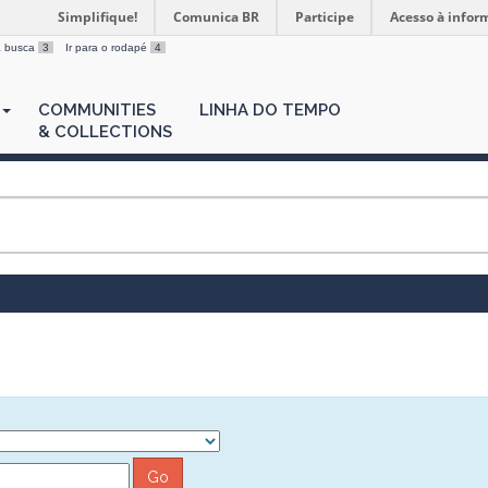
Simplifique!
Comunica BR
Participe
Acesso à infor
 a busca
3
Ir para o rodapé
4
COMMUNITIES
LINHA DO TEMPO
& COLLECTIONS