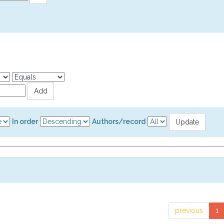
In order
Authors/record
previous
1