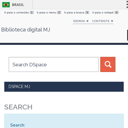
BRASIL
Ir para o conteúdo
1
Ir para o menu
2
Ir para a busca
3
Ir para o rodapé
4
Simplifique!
IDIOMAS
CONTRASTE
Comunica BR
Biblioteca digital MJ
Skip
Participe
navigation
Acesso à informação
Legislação
Canais
DSPACE MJ
SEARCH
Search: