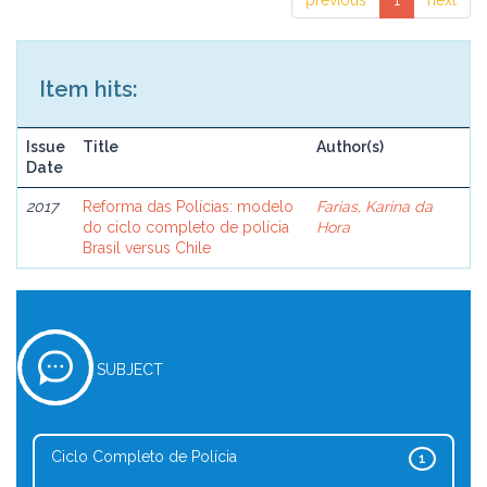
previous
1
next
Item hits:
Issue
Title
Author(s)
Date
2017
Reforma das Polícias: modelo
Farias, Karina da
do ciclo completo de polícia
Hora
Brasil versus Chile
SUBJECT
Ciclo Completo de Polícia
1