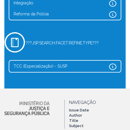
Integração
1
Reforma da Polícia
1
???JSP.SEARCH.FACET.REFINE.TYPE???
TCC (Especialização) - SUSP
1
NAVEGAÇÃO
Issue Date
Author
Title
Subject