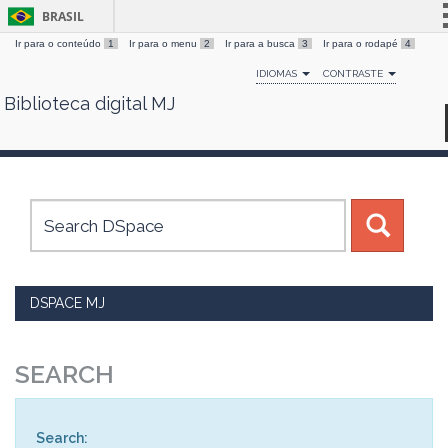
BRASIL
Ir para o conteúdo
1
Ir para o menu
2
Ir para a busca
3
Ir para o rodapé
4
Simplifique!
IDIOMAS
CONTRASTE
Comunica BR
Biblioteca digital MJ
Skip
Participe
navigation
Acesso à informação
Legislação
Canais
DSPACE MJ
SEARCH
Search: