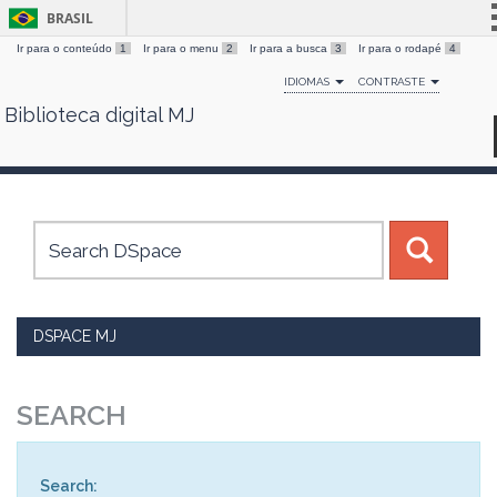
BRASIL
Ir para o conteúdo
1
Ir para o menu
2
Ir para a busca
3
Ir para o rodapé
4
Simplifique!
IDIOMAS
CONTRASTE
Comunica BR
Biblioteca digital MJ
Skip
Participe
navigation
Acesso à informação
Legislação
Canais
DSPACE MJ
SEARCH
Search: