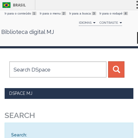
BRASIL
Ir para o conteúdo
1
Ir para o menu
2
Ir para a busca
3
Ir para o rodapé
4
Simplifique!
IDIOMAS
CONTRASTE
Comunica BR
Biblioteca digital MJ
Skip
Participe
navigation
Acesso à informação
Legislação
Canais
DSPACE MJ
SEARCH
Search: