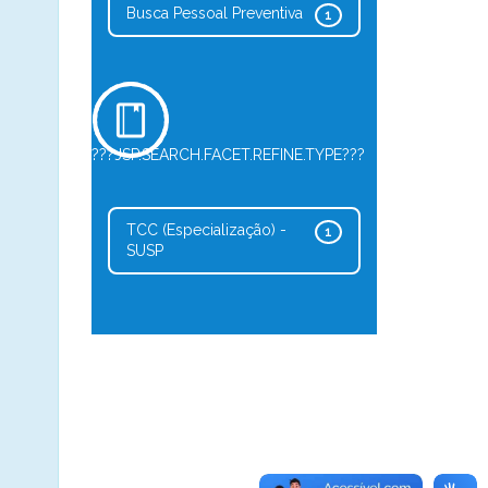
Busca Pessoal Preventiva
1
???JSP.SEARCH.FACET.REFINE.TYPE???
TCC (Especialização) -
1
SUSP