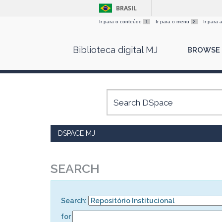
BRASIL
Ir para o conteúdo
1
Ir para o menu
2
Ir para
Skip
Biblioteca digital MJ
BROWSE
navigation
DSPACE MJ
SEARCH
Search:
for