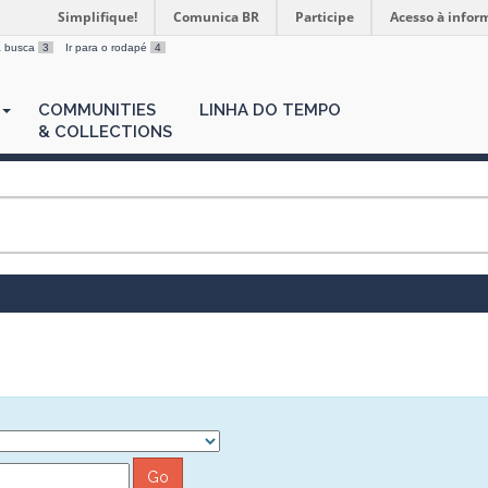
Simplifique!
Comunica BR
Participe
Acesso à infor
 a busca
3
Ir para o rodapé
4
COMMUNITIES
LINHA DO TEMPO
& COLLECTIONS