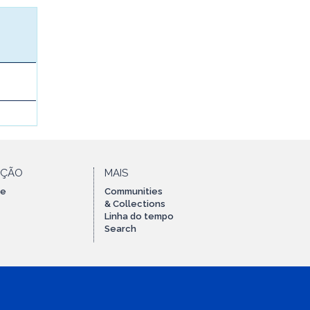
AÇÃO
MAIS
te
Communities
& Collections
Linha do tempo
Search