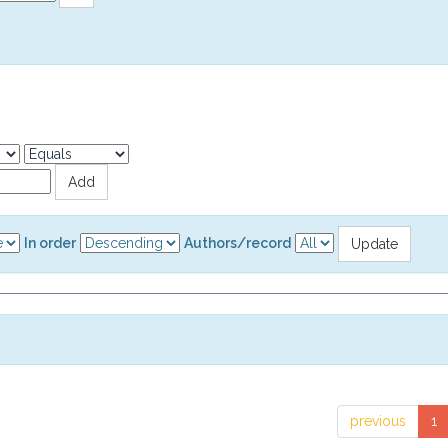
In order
Authors/record
previous
1