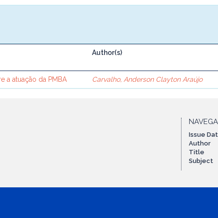
Author(s)
bre a atuação da PMBA
Carvalho, Anderson Clayton Araújo
NAVEG
Issue Da
Author
Title
Subject