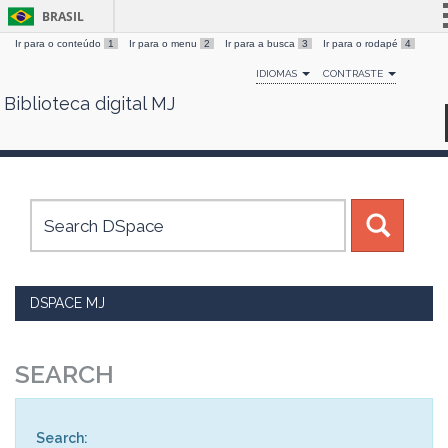
BRASIL
Ir para o conteúdo
1
Ir para o menu
2
Ir para a busca
3
Ir para o rodapé
4
Simplifique!
IDIOMAS
CONTRASTE
Comunica BR
Biblioteca digital MJ
Skip
Participe
navigation
Acesso à informação
Legislação
Canais
DSPACE MJ
SEARCH
Search: