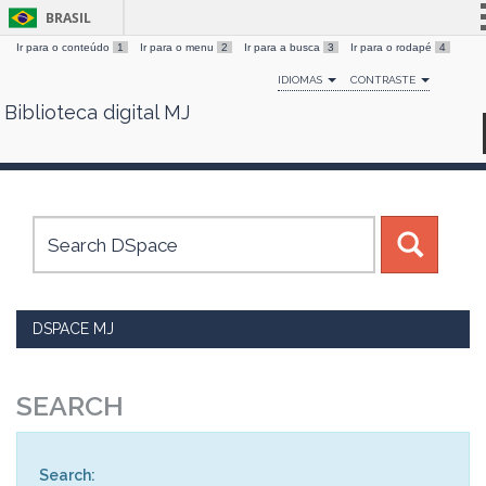
BRASIL
Ir para o conteúdo
1
Ir para o menu
2
Ir para a busca
3
Ir para o rodapé
4
Simplifique!
IDIOMAS
CONTRASTE
Comunica BR
Biblioteca digital MJ
Skip
Participe
navigation
Acesso à informação
Legislação
Canais
DSPACE MJ
SEARCH
Search: