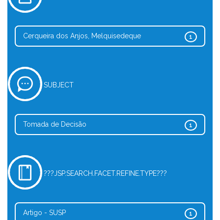
Cerqueira dos Anjos, Melquisedeque
1
SUBJECT
Tomada de Decisão
1
???JSP.SEARCH.FACET.REFINE.TYPE???
Artigo - SUSP
1