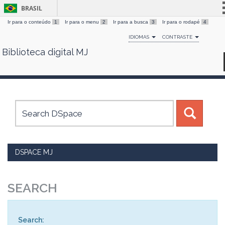
BRASIL
Ir para o conteúdo
1
Ir para o menu
2
Ir para a busca
3
Ir para o rodapé
4
Simplifique!
IDIOMAS
CONTRASTE
Comunica BR
Biblioteca digital MJ
Skip
Participe
navigation
Acesso à informação
Legislação
Canais
DSPACE MJ
SEARCH
Search: