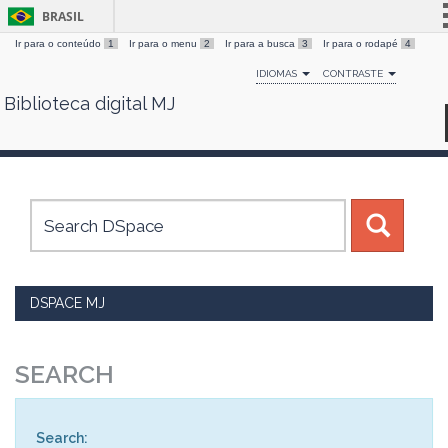
BRASIL
Ir para o conteúdo
1
Ir para o menu
2
Ir para a busca
3
Ir para o rodapé
4
Simplifique!
IDIOMAS
CONTRASTE
Comunica BR
Biblioteca digital MJ
Skip
Participe
navigation
Acesso à informação
Legislação
Canais
DSPACE MJ
SEARCH
Search: