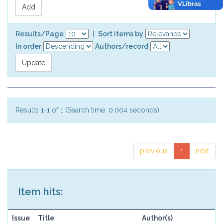
Results/Page
|
Sort items by
In order
Authors/record
Results 1-1 of 1 (Search time: 0.004 seconds).
previous
1
next
Item hits:
Issue
Title
Author(s)