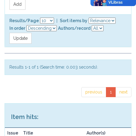
Results/Page
|
Sort items by
In order
Authors/record
Results 1-1 of 1 (Search time: 0.003 seconds).
previous
1
next
Item hits:
Issue
Title
Author(s)