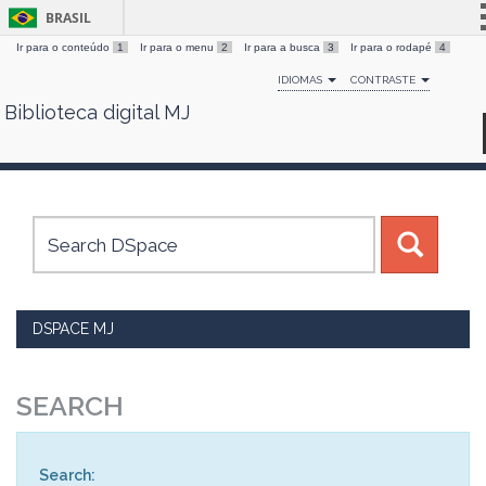
BRASIL
Ir para o conteúdo
1
Ir para o menu
2
Ir para a busca
3
Ir para o rodapé
4
Simplifique!
IDIOMAS
CONTRASTE
Comunica BR
Biblioteca digital MJ
Skip
Participe
navigation
Acesso à informação
Legislação
Canais
DSPACE MJ
SEARCH
Search: