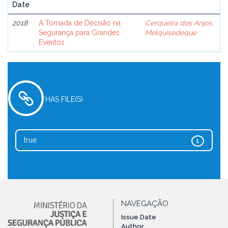
Date
2018
A Tomada de Decisão na
Cerqueira dos Anjos,
Segurança para Grandes
Melquisedeque
Eventos
HAS FILE(S)
true
1
NAVEGAÇÃO
Issue Date
Author