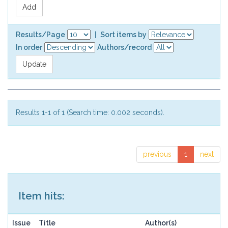
Results/Page
|
Sort items by
In order
Authors/record
Results 1-1 of 1 (Search time: 0.002 seconds).
previous
1
next
Item hits:
Issue
Title
Author(s)