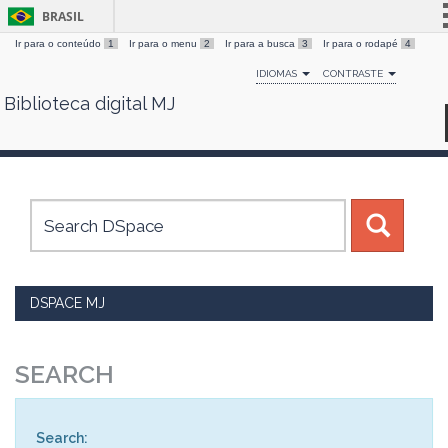
BRASIL
Ir para o conteúdo
1
Ir para o menu
2
Ir para a busca
3
Ir para o rodapé
4
Simplifique!
IDIOMAS
CONTRASTE
Comunica BR
Biblioteca digital MJ
Skip
Participe
navigation
Acesso à informação
Legislação
Canais
DSPACE MJ
SEARCH
Search: