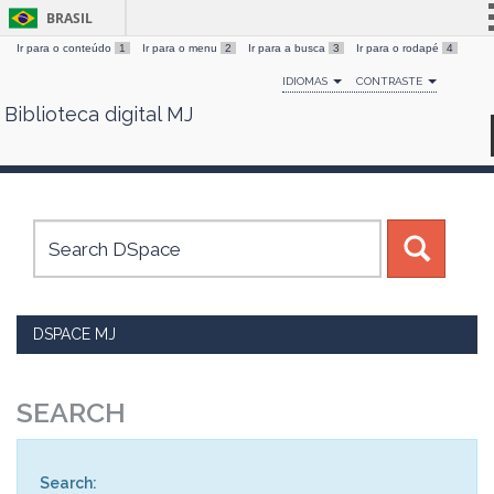
BRASIL
Ir para o conteúdo
1
Ir para o menu
2
Ir para a busca
3
Ir para o rodapé
4
Simplifique!
IDIOMAS
CONTRASTE
Comunica BR
Biblioteca digital MJ
Skip
Participe
navigation
Acesso à informação
Legislação
Canais
DSPACE MJ
SEARCH
Search: