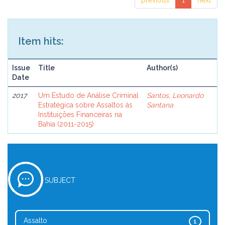
previous
1
next
Item hits:
Issue
Title
Author(s)
Date
2017
Um Estudo de Análise Criminal
Santos, Leonardo
Estratégica sobre Assaltos às
Santana
Instituições Financeiras na
Bahia (2011-2015)
SUBJECT
Assalto
1