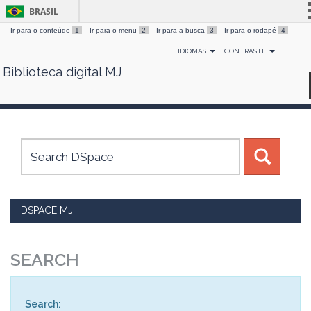
BRASIL
Ir para o conteúdo
1
Ir para o menu
2
Ir para a busca
3
Ir para o rodapé
4
Simplifique!
IDIOMAS
CONTRASTE
Comunica BR
Biblioteca digital MJ
Skip
Participe
navigation
Acesso à informação
Legislação
Canais
DSPACE MJ
SEARCH
Search: