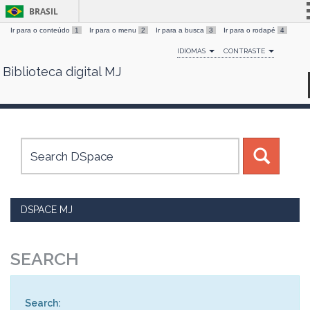
BRASIL
Ir para o conteúdo
1
Ir para o menu
2
Ir para a busca
3
Ir para o rodapé
4
Simplifique!
IDIOMAS
CONTRASTE
Comunica BR
Biblioteca digital MJ
Skip
Participe
navigation
Acesso à informação
Legislação
Canais
DSPACE MJ
SEARCH
Search: