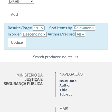
Results/Page
|
Sort items by
In order
Authors/record
Search produced no results.
NAVEGAÇÃO
Issue Date
Author
Title
Subject
MAIS