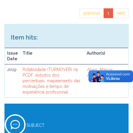
previous
1
next
Item hits:
Issue
Title
Author(s)
Date
2019
Rotatividade (TURNOVER) na
Alves, Márcia
PCDF: estudos dos
Aparecida
percentuais, mapeamento das
motivações e tempo de
experiência profissional
SUBJECT