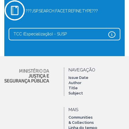
???JSP.SEARCH.FACET.REFINE.TYPE???
TCC (Especialização) - SUSP
1
NAVEGAÇÃO
Issue Date
Author
Title
Subject
MAIS
Communities
& Collections
Linha do tempo