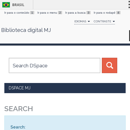
BRASIL
Ir para o conteúdo
1
Ir para o menu
2
Ir para a busca
3
Ir para o rodapé
4
Simplifique!
IDIOMAS
CONTRASTE
Comunica BR
Biblioteca digital MJ
Skip
Participe
navigation
Acesso à informação
Legislação
Canais
DSPACE MJ
SEARCH
Search: