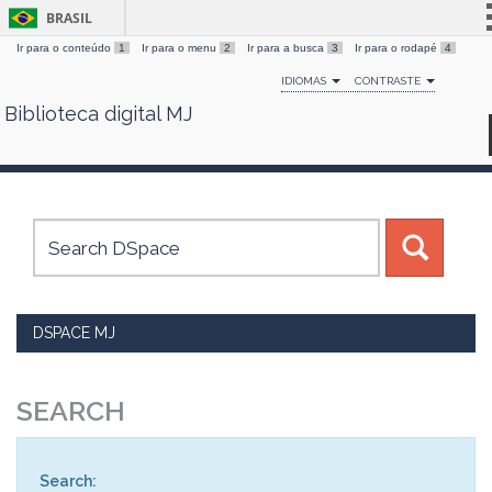
BRASIL
Ir para o conteúdo
1
Ir para o menu
2
Ir para a busca
3
Ir para o rodapé
4
Simplifique!
IDIOMAS
CONTRASTE
Comunica BR
Biblioteca digital MJ
Skip
Participe
navigation
Acesso à informação
Legislação
Canais
DSPACE MJ
SEARCH
Search: