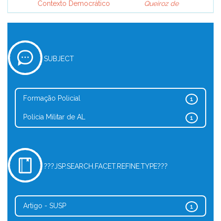
Contexto Democrático
Queiroz de
SUBJECT
Formação Policial
1
Polícia Militar de AL
1
???JSP.SEARCH.FACET.REFINE.TYPE???
Artigo - SUSP
1