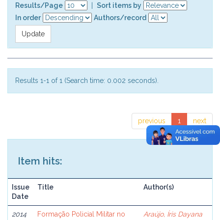
Results/Page
|
Sort items by
In order
Authors/record
Results 1-1 of 1 (Search time: 0.002 seconds).
previous
1
next
Item hits:
Issue
Title
Author(s)
Date
2014
Formação Policial Militar no
Araújo, Íris Dayana