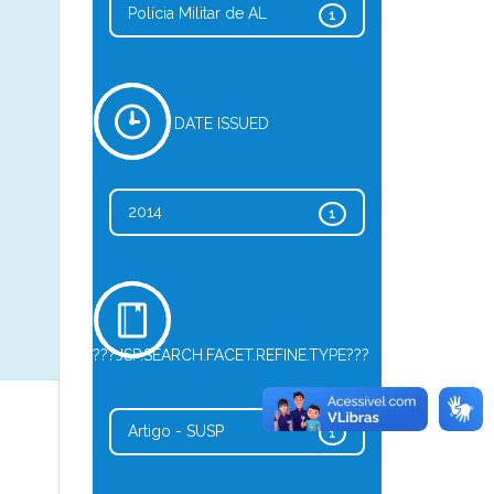
Polícia Militar de AL
1
DATE ISSUED
2014
1
???JSP.SEARCH.FACET.REFINE.TYPE???
Artigo - SUSP
1