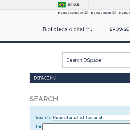
BRASIL
Ir para o conteúdo
1
Ir para o menu
2
Ir para
Skip
Biblioteca digital MJ
BROWSE
navigation
DSPACE MJ
SEARCH
Search:
for