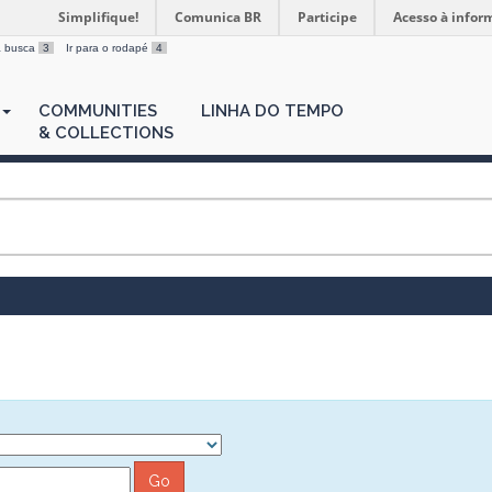
Simplifique!
Comunica BR
Participe
Acesso à infor
 a busca
3
Ir para o rodapé
4
COMMUNITIES
LINHA DO TEMPO
& COLLECTIONS