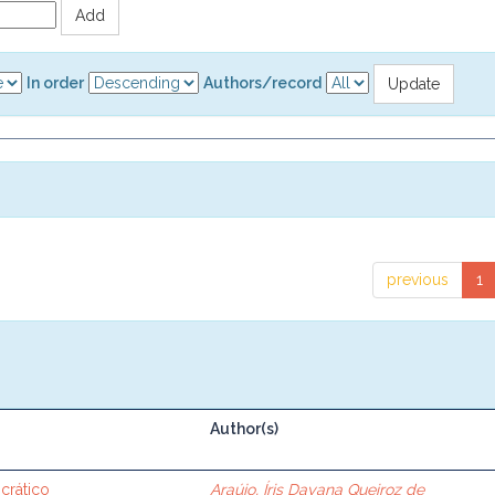
In order
Authors/record
previous
1
Author(s)
crático
Araújo, Íris Dayana Queiroz de