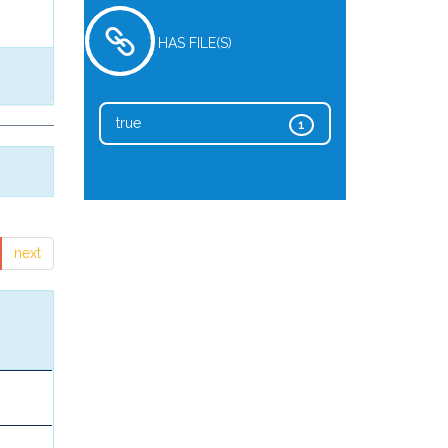
HAS FILE(S)
true
1
next