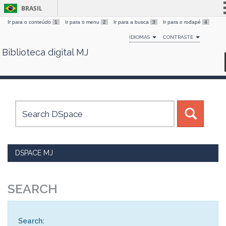
BRASIL
Ir para o conteúdo
1
Ir para o menu
2
Ir para a busca
3
Ir para o rodapé
4
Simplifique!
IDIOMAS
CONTRASTE
Comunica BR
Biblioteca digital MJ
Skip
Participe
navigation
Acesso à informação
Legislação
Canais
DSPACE MJ
SEARCH
Search: