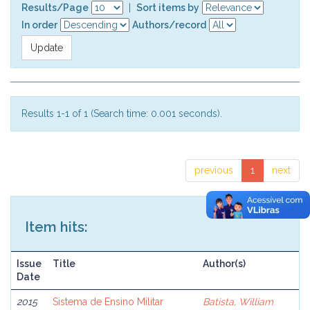
Results/Page
|
Sort items by
In order
Authors/record
Results 1-1 of 1 (Search time: 0.001 seconds).
previous
1
next
Item hits:
Issue
Title
Author(s)
Date
2015
Sistema de Ensino Militar
Batista, William