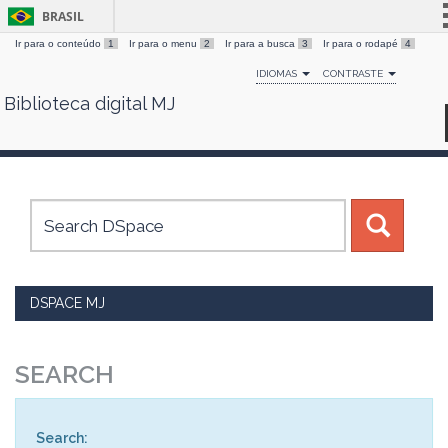
BRASIL
Ir para o conteúdo
1
Ir para o menu
2
Ir para a busca
3
Ir para o rodapé
4
Simplifique!
IDIOMAS
CONTRASTE
Comunica BR
Biblioteca digital MJ
Skip
Participe
navigation
Acesso à informação
Legislação
Canais
DSPACE MJ
SEARCH
Search: