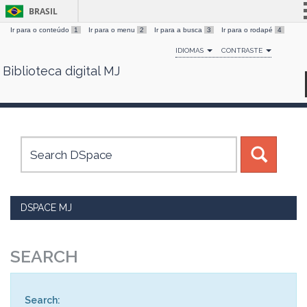
BRASIL
Ir para o conteúdo
1
Ir para o menu
2
Ir para a busca
3
Ir para o rodapé
4
Simplifique!
IDIOMAS
CONTRASTE
Comunica BR
Biblioteca digital MJ
Skip
Participe
navigation
Acesso à informação
Legislação
Canais
DSPACE MJ
SEARCH
Search: