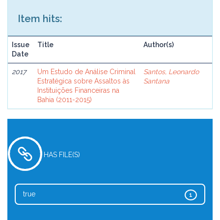
Item hits:
Issue
Title
Author(s)
Date
2017
Um Estudo de Análise Criminal
Santos, Leonardo
Estratégica sobre Assaltos às
Santana
Instituições Financeiras na
Bahia (2011-2015)
HAS FILE(S)
true
1