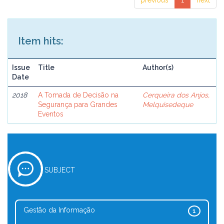
previous
1
next
Item hits:
Issue
Title
Author(s)
Date
2018
A Tomada de Decisão na
Cerqueira dos Anjos,
Segurança para Grandes
Melquisedeque
Eventos
SUBJECT
Gestão da Informação
1