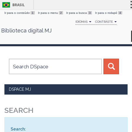
BRASIL
Ir para o conteúdo
1
Ir para o menu
2
Ir para a busca
3
Ir para o rodapé
4
Simplifique!
IDIOMAS
CONTRASTE
Comunica BR
Biblioteca digital MJ
Skip
Participe
navigation
Acesso à informação
Legislação
Canais
DSPACE MJ
SEARCH
Search: