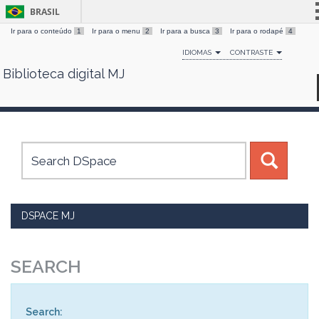
BRASIL
Ir para o conteúdo
1
Ir para o menu
2
Ir para a busca
3
Ir para o rodapé
4
Simplifique!
IDIOMAS
CONTRASTE
Comunica BR
Biblioteca digital MJ
Skip
Participe
navigation
Acesso à informação
Legislação
Canais
DSPACE MJ
SEARCH
Search: