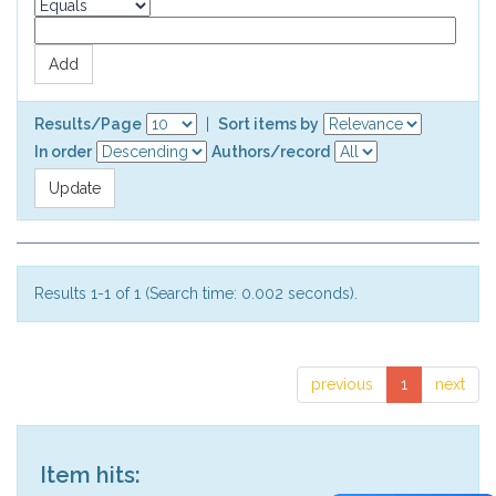
Results/Page
|
Sort items by
In order
Authors/record
Results 1-1 of 1 (Search time: 0.002 seconds).
previous
1
next
Item hits: