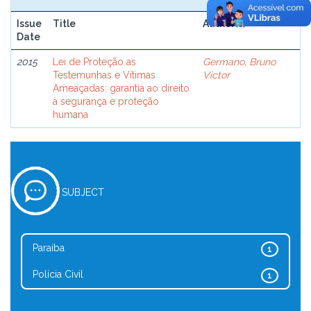
Issue
Title
Author(s)
Date
2015
Lei de Proteção as
Germano, Bruno
Testemunhas e Vítimas
Victor
Ameaçadas: garantia ao direito
à segurança e proteção
humana
SUBJECT
Paraíba
1
Polícia Civil
1