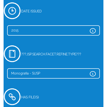
DATE ISSUED
2015
1
???JSP.SEARCH.FACET.REFINE.TYPE???
Monografia - SUSP
1
HAS FILE(S)