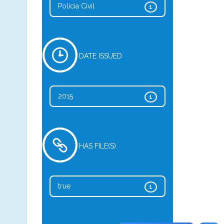
Polícia Civil
1
DATE ISSUED
2015
1
HAS FILE(S)
true
1