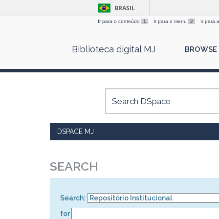
BRASIL
Ir para o conteúdo
1
Ir para o menu
2
Ir para
Skip
Biblioteca digital MJ
BROWSE
navigation
DSPACE MJ
SEARCH
Search:
for