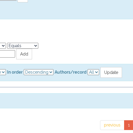
In order
Authors/record
previous
1