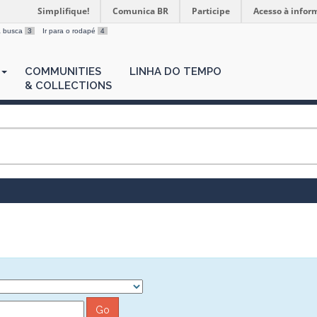
Simplifique!
Comunica BR
Participe
Acesso à infor
 a busca
3
Ir para o rodapé
4
COMMUNITIES
LINHA DO TEMPO
& COLLECTIONS