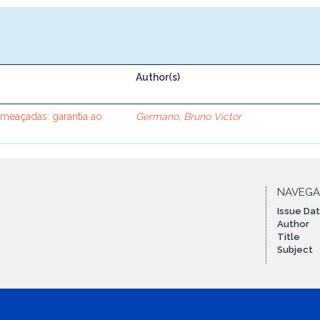
Author(s)
Ameaçadas: garantia ao
Germano, Bruno Victor
NAVEG
Issue Da
Author
Title
Subject