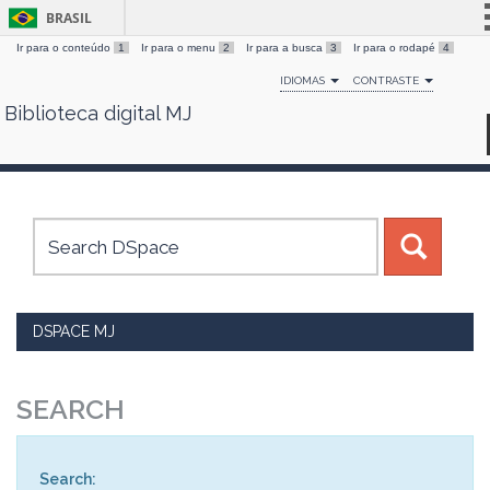
BRASIL
Ir para o conteúdo
1
Ir para o menu
2
Ir para a busca
3
Ir para o rodapé
4
Simplifique!
IDIOMAS
CONTRASTE
Comunica BR
Biblioteca digital MJ
Skip
Participe
navigation
Acesso à informação
Legislação
Canais
DSPACE MJ
SEARCH
Search: