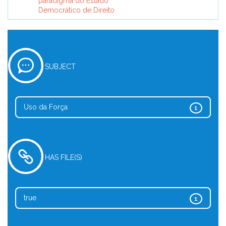
paradigma do Estado
Democrático de Direito
SUBJECT
Uso da Força
1
HAS FILE(S)
true
1