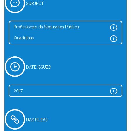
SUBJECT
Profissionais da Segurança Pública
1
Quadrilhas
1
DATE ISSUED
2017
1
HAS FILE(S)