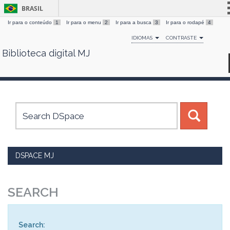
BRASIL
Ir para o conteúdo
1
Ir para o menu
2
Ir para a busca
3
Ir para o rodapé
4
Simplifique!
IDIOMAS
CONTRASTE
Comunica BR
Biblioteca digital MJ
Skip
Participe
navigation
Acesso à informação
Legislação
Canais
DSPACE MJ
SEARCH
Search: