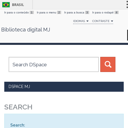
BRASIL
Ir para o conteúdo
1
Ir para o menu
2
Ir para a busca
3
Ir para o rodapé
4
Simplifique!
IDIOMAS
CONTRASTE
Comunica BR
Biblioteca digital MJ
Skip
Participe
navigation
Acesso à informação
Legislação
Canais
DSPACE MJ
SEARCH
Search: