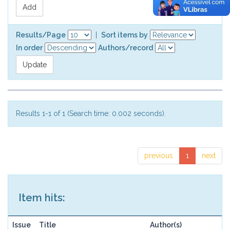
Results/Page
|
Sort items by
In order
Authors/record
Results 1-1 of 1 (Search time: 0.002 seconds).
previous
1
next
Item hits:
Issue
Title
Author(s)