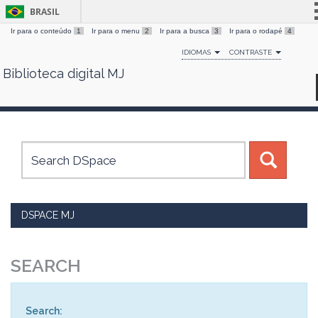
BRASIL
Ir para o conteúdo
1
Ir para o menu
2
Ir para a busca
3
Ir para o rodapé
4
Simplifique!
IDIOMAS
CONTRASTE
Comunica BR
Biblioteca digital MJ
Skip
Participe
navigation
Acesso à informação
Legislação
Canais
DSPACE MJ
SEARCH
Search: